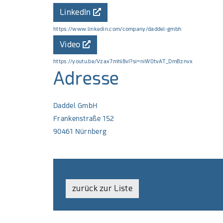
LinkedIn
https://www.linkedin.com/company/daddel-gmbh
Video
https://youtu.be/Vzax7mhl8vI?si=niW0tvAT_DmBznvx
Adresse
Daddel GmbH
Frankenstraße 152
90461 Nürnberg
zurück zur Liste