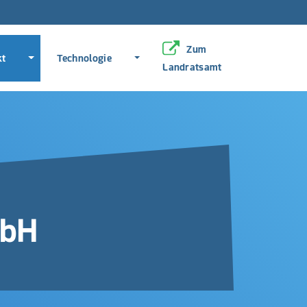
pringen
en
Zum
Menü erweitern
Menü erweitern
kt
Technologie
Landratsamt
mbH