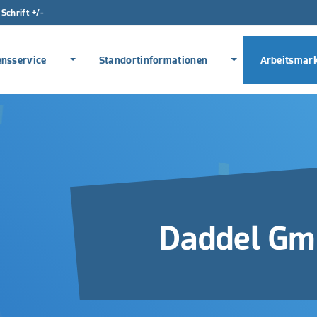
Schrift +/-
Direkt zur Hauptnavigation s
Direkt zum Inhalt spring
Menü erweitern
Menü erweitern
nsservice
Standortinformationen
Arbeitsmar
Daddel G