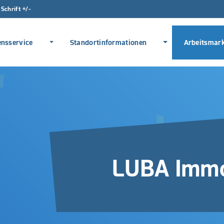
Schrift +/-
Direkt zur Hauptnavigation s
Direkt zum Inhalt spring
Menü erweitern
Menü erweitern
nsservice
Standortinformationen
Arbeitsmar
LUBA Immo