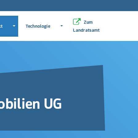
pringen
en
Zum
Menü erweitern
Menü erweitern
kt
Technologie
Landratsamt
bilien UG