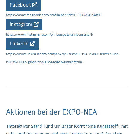
Facebook
https://www.facebook.com/profile.php?id=100083294554693
Instagram
https://www.instagram.com/phi.kompetenzinkunststoff/
LinkedIn
https://www.linkedin.com/company/phi-technik-f%C3%BCr-fenster-und-
t%C3%BCren-gmbh/about/?viewAsMember=true
Aktionen bei der EXPO-NEA
I
nteraktiver Stand rund um unser Kernthema Kunststoff: mit
Fühl- und Wiegstation und einer Bestenliste. Spaß für Klein